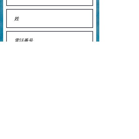
送信する
八王子市・多摩市・府中市・あきる野市・青梅市の陸上
クラブ、陸上教室として活動して8年目を迎えます。
​これからもお子様の成長に寄り添えるチームで