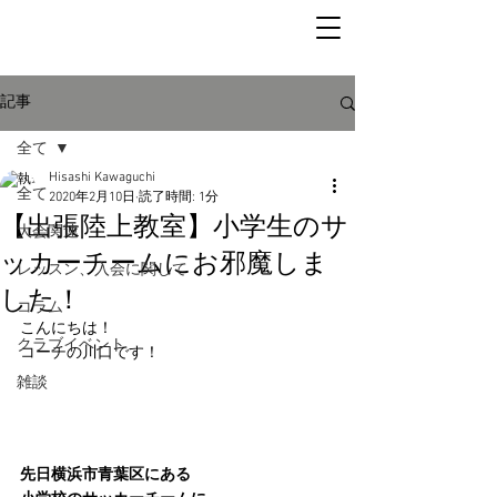
記事
全て
Hisashi Kawaguchi
全て
2020年2月10日
読了時間: 1分
【出張陸上教室】小学生のサ
大会関連
ッカーチームにお邪魔しま
レッスン、入会に関して
した！
コラム
こんにちは！
クラブイベント
コーチの川口です！
雑談
先日横浜市青葉区にある