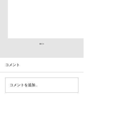
コメント
【魅力☆】夏合宿の紹介
【練習日程更新
コメントを追加…
レッスン・パー
レーニングのお