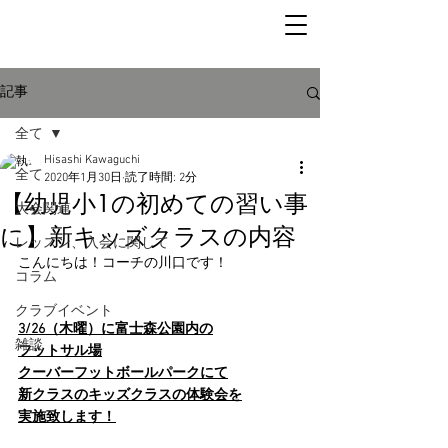
記事
全て
Hisashi Kawaguchi
全て
2020年1月30日
読了時間: 2分
【幼児小1の初めての習い事
大会関連
に】新キッズクラスの内容
レッスン、入会に関して
こんにちは！コーチの川口です！
コラム
クラブイベント
3/26（木曜）に富士森公園内の
雑談
フットサル場
クーバーフットボールパークにて
新クラスのキッズクラスの体験会を
実施致します！