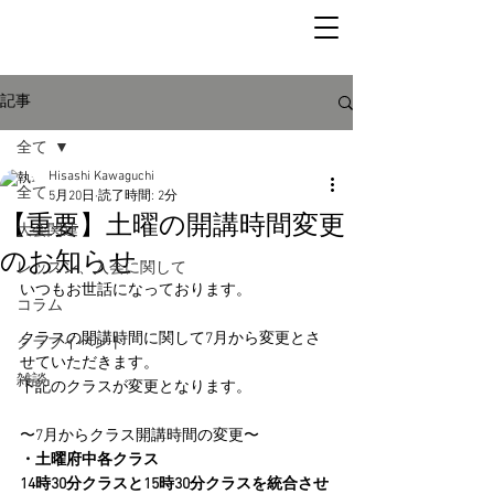
記事
全て
Hisashi Kawaguchi
全て
5月20日
読了時間: 2分
【重要】土曜の開講時間変更
大会関連
のお知らせ
レッスン、入会に関して
いつもお世話になっております。
コラム
クラスの開講時間に関して7月から変更とさ
クラブイベント
せていただきます。
雑談
下記のクラスが変更となります。
〜7月からクラス開講時間の変更〜
・土曜府中各クラス 
14時30分クラスと15時30分クラスを統合させ