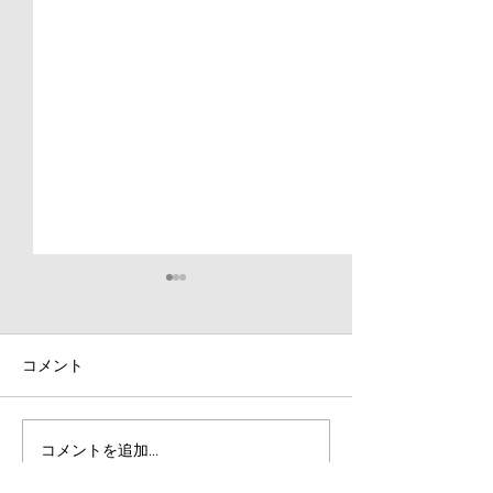
コメント
埼玉瑛太選手がテレビ番
【振替制度・申
コメントを追加…
組【ストロングポイント
更のお知らせ】