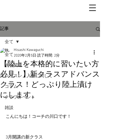
記事
全て
Hisashi Kawaguchi
全て
2020年2月5日
読了時間: 2分
【陸上を本格的に習いたい方
大会関連
必見！】新クラスアドバンス
レッスン、入会に関して
クラス！どっぷり陸上漬け
コラム
にします。
クラブイベント
雑談
こんにちは！コーチの川口です！
3月開講の新クラス