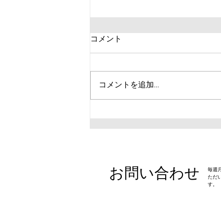
コメント
コメントを追加…
【競技者必見！】試合前の調
整練習について
お問い合わせ
​毎
ただ
す。