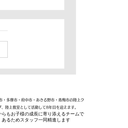
動会前必見！】運動会で
り方のコツ
市・多摩市・府中市・あきる野市・青梅市の陸上ク
ブ、陸上教室として活動して8年目を迎えます。
れからもお子様の成長に寄り添えるチームで
あるためスタッフ一同精進します