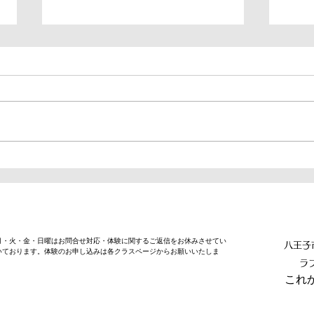
【必見！】短距離走のスター
【運
トダッシュの極意
の走
週月・火・金・日曜はお問合せ対応・体験に関するご返信をお休みさせてい
八王子
いております。体験のお申し込みは各クラスページからお願いいたしま
ラ
​こ