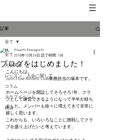
記事
全て
Hisashi Kawaguchi
全て
2018年10月24日
読了時間: 1分
ブログをはじめました！
大会関連
こんにちは。
レッスン、入会に関して
Joint Flow Athletic Club事務担当の塚本です。
コラム
ホームページを開設してそろそろ1年、クラ
クラブイベント
ブとして練習できるようになって半年が経ち
ました。メンバーも徐々に増えてきて非常に
雑談
嬉しく思います。
これからも、いろいろなことに挑戦してクラ
ブを盛り上げたいと考えています。