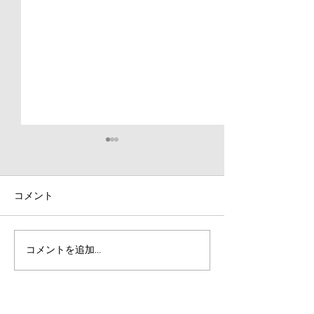
【大会結果】第79回八王
子市民スポーツ大会・第
32回ジュニアチャレンジ
コメント
先日10月25日、26日に行わ
カップ
れました第32回ジュニア陸上
競技・チャレンジカップ東京
と第79回市民スポーツ大会兼
埼玉瑛太選手が
コメントを追加…
第66回陸上競技選手権大会の
組【ストロング
結果報告をさせていただきま
NEXT】に出演
す。 上柚木公園陸上競技場開