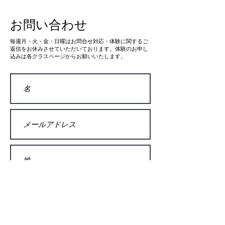
催ということもあり、Joint
Flowからは多くの方が出場し
お問い合わせ
ていただき、大会が初めての
方にとっても良い経験になっ
​毎週月・火・金・日曜はお問合せ対応・体験に関するご
たかと思います。 雨で気温も
返信をお休みさせていただいております。体験のお申し
込みは各クラスページからお願いいたします。
低く寒い中での試合でしたが
皆様とてもよく頑張っていま
した。 出場