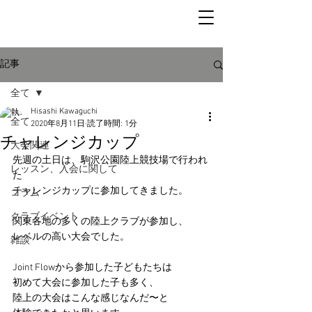
記事
全て
Hisashi Kawaguchi
全て
2020年8月11日
読了時間: 1分
チャレンジカップ
大会関連
先週の土日は、駒沢公園陸上競技場で行われ
レッスン、入会に関して
た
チャレンジカップに参加してきました。
コラム
クラブイベント
関東各地の多くの陸上クラブが参加し、
レベルの高い大会でした。
雑談
Joint Flowから参加した子どもたちは
初めて大会に参加した子も多く、
陸上の大会はこんな感じなんだ〜と