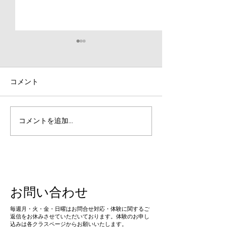
【大会結果】第79回八王
子市民スポーツ大会・第
32回ジュニアチャレンジ
コメント
先日10月25日、26日に行わ
カップ
れました第32回ジュニア陸上
競技・チャレンジカップ東京
と第79回市民スポーツ大会兼
埼玉瑛太選手が
コメントを追加…
第66回陸上競技選手権大会の
組【ストロング
結果報告をさせていただきま
NEXT】に出演
す。 上柚木公園陸上競技場開
催ということもあり、Joint
Flowからは多くの方が出場し
お問い合わせ
ていただき、大会が初めての
方にとっても良い経験になっ
​毎週月・火・金・日曜はお問合せ対応・体験に関するご
たかと思います。 雨で気温も
返信をお休みさせていただいております。体験のお申し
込みは各クラスページからお願いいたします。