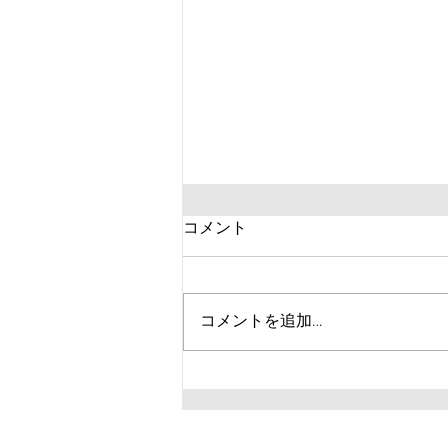
コメント
コメントを追加…
【競技者必見！】試合前の調
整練習について