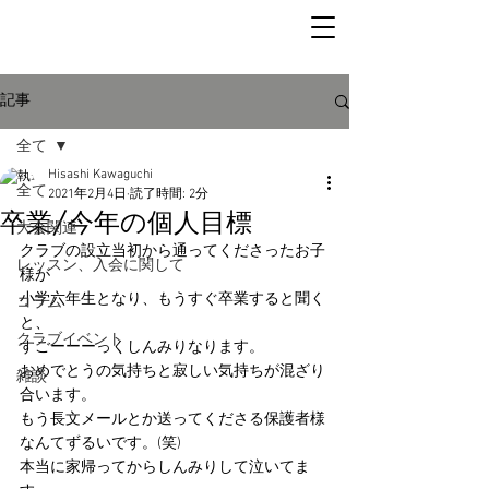
記事
全て
Hisashi Kawaguchi
全て
2021年2月4日
読了時間: 2分
卒業/今年の個人目標
大会関連
クラブの設立当初から通ってくださったお子
レッスン、入会に関して
様が
小学六年生となり、もうすぐ卒業すると聞く
コラム
と、
クラブイベント
すごーーーっくしんみりなります。
おめでとうの気持ちと寂しい気持ちが混ざり
雑談
合います。
もう長文メールとか送ってくださる保護者様
なんてずるいです。(笑)
本当に家帰ってからしんみりして泣いてま