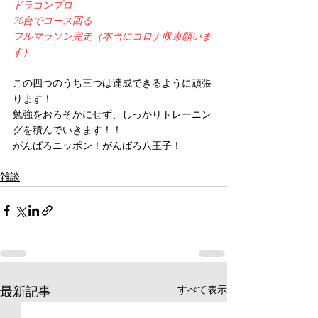
ドラコンプロ
70台でコース回る
フルマラソン完走（本当にコロナ収束願いま
す）
この四つのうち三つは達成できるように頑張
ります！
勉強をおろそかにせず、しっかりトレーニン
グを積んでいきます！！
がんばろニッポン！がんばろ八王子！
雑談
すべて表示
最新記事