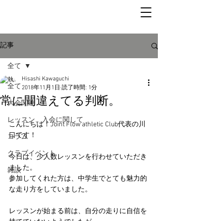
記事
全て
Hisashi Kawaguchi
全て
2018年11月1日
読了時間: 1分
常に間違えてる判断。
大会関連
レッスン、入会に関して
こんにちは！Joint Flow athletic Club代表の川
口です！
コラム
クラブイベント
今日は、少人数レッスンを行わせていただき
ました。
雑談
参加してくれた方は、中学生でとても魅力的
な走り方をしていました。
レッスンが始まる前は、自分の走りに自信を