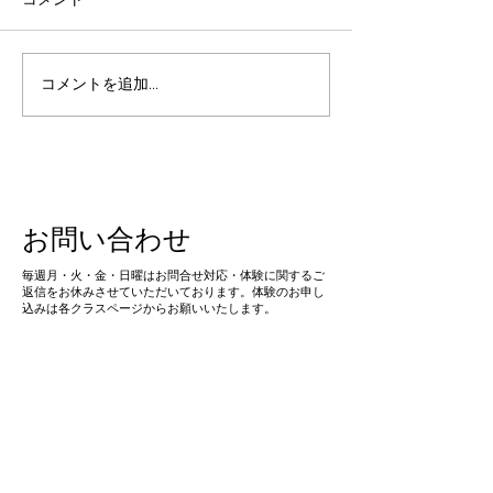
【魅力☆】夏合宿の紹介
【練習日程更新
コメントを追加…
レッスン・パー
レーニングのお
お問い合わせ
​毎週月・火・金・日曜はお問合せ対応・体験に関するご
返信をお休みさせていただいております。体験のお申し
込みは各クラスページからお願いいたします。