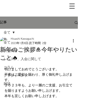
記事
全て
Hisashi Kawaguchi
全て
2023年1月8日
読了時間: 2分
新年のご挨拶🎍今年やりたい
大会関連
こと🔥
レッスン、入会に関して
コラム
明けましておめでとうございます。
平素はご愛顧を賜わり、厚く御礼申し上げま
クラブイベント
す。
雑談
２０２３年も、より一層のご支援、お引立て
を賜りますようお願い申し上げます。
本年も宜しくお願い申し上げます。