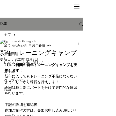
記事
全て
Hisashi Kawaguchi
全て
2023年12月1日
読了時間: 2分
新年トレーニングキャンプ
大会関連
更新日：
2023年12月3日
レッスン、入会に関して
1月に2日間の新年トレーニングキャンプを実
施します！
コラム
新年に入ってもトレーニング不足にならない
クラブイベント
よう、しっかり練習を行えます！
今回は種目別にパートを分けて専門的な練習
雑談
を行います。
下記の詳細を確認後、
参加ご希望の方は、参加お申し込みURLより