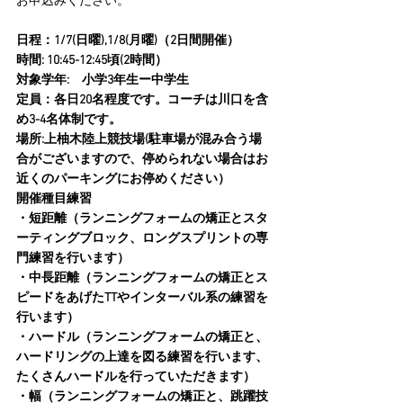
お申込みください。
日程：1/7(日曜),1/8(月曜)（2日間開催）
時間: 10:45-12:45頃(2時間）
対象学年:　小学3年生ー中学生
定員：各日20名程度です。コーチは川口を含
め3-4名体制です。
場所:上柚木陸上競技場(駐車場が混み合う場
合がございますので、停められない場合はお
近くのパーキングにお停めください）
開催種目練習
・短距離（ランニングフォームの矯正とスタ
ーティングブロック、ロングスプリントの専
門練習を行います）
・中長距離（ランニングフォームの矯正とス
ピードをあげたTTやインターバル系の練習を
行います）
・ハードル（ランニングフォームの矯正と、
ハードリングの上達を図る練習を行います、
たくさんハードルを行っていただきます）
・幅（ランニングフォームの矯正と、跳躍技