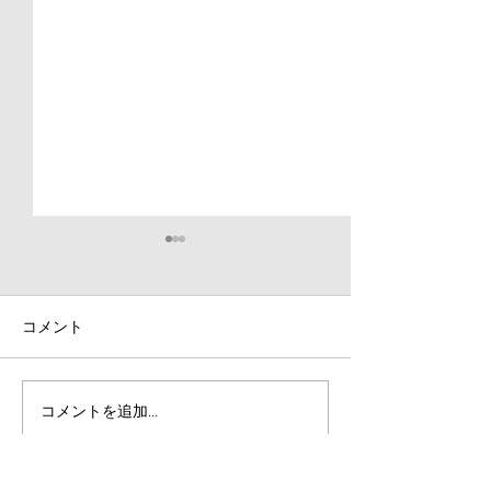
【大会結果】第79回八王
子市民スポーツ大会・第
32回ジュニアチャレンジ
コメント
先日10月25日、26日に行わ
カップ
れました第32回ジュニア陸上
競技・チャレンジカップ東京
と第79回市民スポーツ大会兼
埼玉瑛太選手が
コメントを追加…
第66回陸上競技選手権大会の
組【ストロング
結果報告をさせていただきま
NEXT】に出演
す。 上柚木公園陸上競技場開