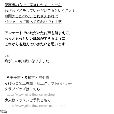
保護者の方で、実施したメニューを
わざわざメモしていただいてるということも
お聞きしたので、これさえあれば
パシャ！って撮って終わりです！笑
アンケートでいただいたお声も踏まえて、
もっともっといい練習ができるように
これからも励んでいきたいと思います！
p.s.
猫がこの前1歳になりました。
~八王子市・多摩市・府中市
かけっこ陸上教室　陸上クラブJoint Flow~
クラブグッズはこちら
https://www.joint-flow.com/shop
少人数レッスンご予約こちら
https://www.joint-flow.com/book-online
雑談