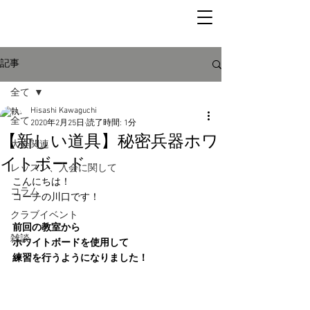
記事
全て
Hisashi Kawaguchi
全て
2020年2月25日
読了時間: 1分
【新しい道具】秘密兵器ホワ
大会関連
イトボード
レッスン、入会に関して
こんにちは！
コラム
コーチの川口です！
クラブイベント
前回の教室から
雑談
ホワイトボードを使用して
練習を行うようになりました！