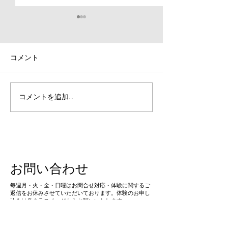
コメント
【必見！】短距離走のス
【運動会前必見
コメントを追加…
タートダッシュの極意
会での走り方の
お問い合わせ
​毎週月・火・金・日曜はお問合せ対応・体験に関するご
返信をお休みさせていただいております。体験のお申し
込みは各クラスページからお願いいたします。