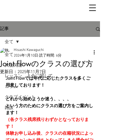
記事
全て
Hisashi Kawaguchi
全て
2024年1月10日
読了時間: 6分
Joint Flowのクラスの選び方
大会関連
更新日：
2025年11月7日
レッスン、入会に関して
Joint Flowでは年代に応じたクラスを多くご
用意しております！
コラム
クラブイベント
どれから始めようか迷う、、、、
という方のためにクラスの選び方をご案内し
雑談
ます！
（各クラス残席残りわずかとなっておりま
す！
体験お申し込み後、クラスの在籍状況によっ