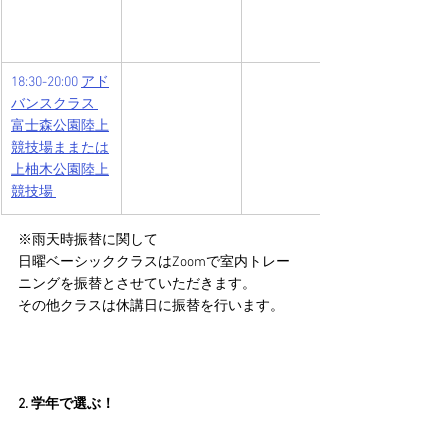
18:30-20:00 
アド
バンスクラス 
富士森公園陸上
競技場ままたは
上柚木公園陸上
競技場 
※雨天時振替に関して
日曜ベーシッククラスはZoomで室内トレー
ニングを振替とさせていただきます。
その他クラスは休講日に振替を行います。
2. 学年で選ぶ！