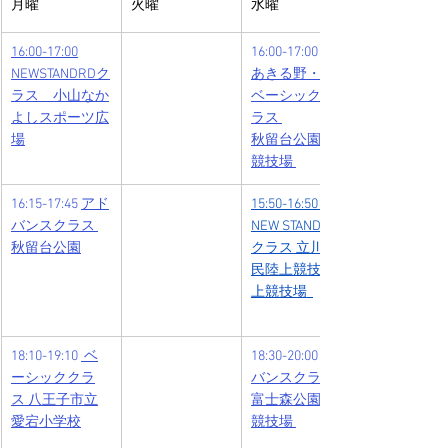
月曜
火曜
水曜
16:00-17:00
16:00-17:00 
NEWSTANDRDク
あきる野・青梅
ラス　小山なか
ベーシック ク
よしスポーツ広
ラス 
場
秋留台公園陸上
競技場 
16:15-17:45 
アド
15:50-16:50 
バンスクラス 
NEW STANDARD
秋留台公園
クラス 立川市
民陸上競技場陸
上競技場  
18:10-19:10 
ベ
18:30-20:00 
ーシッククラ
バンスクラス 
ス 
八王子市立
富士森公園陸上
愛宕小学校
競技場 