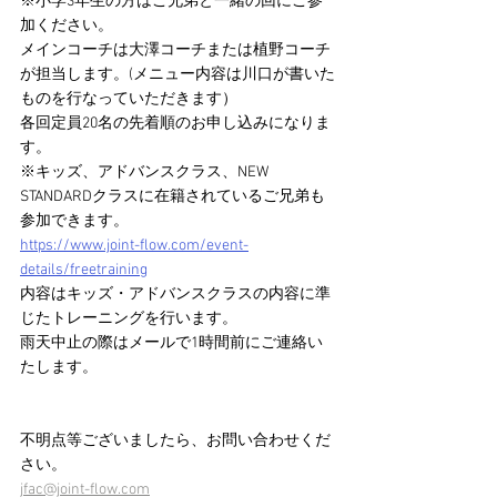
※小学3年生の方はご兄弟と一緒の回にご参
加ください。
メインコーチは大澤コーチまたは植野コーチ
が担当します。(メニュー内容は川口が書いた
ものを行なっていただきます）
各回定員20名の先着順のお申し込みになりま
す。
※キッズ、アドバンスクラス、NEW 
STANDARDクラスに在籍されているご兄弟も
参加できます。
https://www.joint-flow.com/event-
details/freetraining
内容はキッズ・アドバンスクラスの内容に準
じたトレーニングを行います。
雨天中止の際はメールで1時間前にご連絡い
たします。
不明点等ございましたら、お問い合わせくだ
さい。
jfac@joint-flow.com