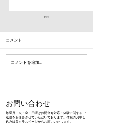
コメント
【魅力☆】夏合宿の紹介
【練習日程更新
コメントを追加…
レッスン・パー
レーニングのお
お問い合わせ
​毎週月・火・金・日曜はお問合せ対応・体験に関するご
返信をお休みさせていただいております。体験のお申し
込みは各クラスページからお願いいたします。