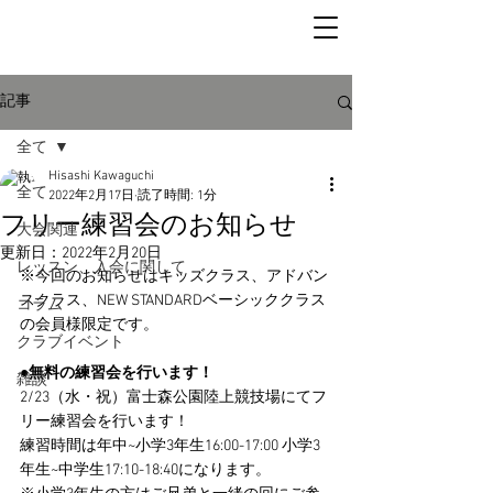
記事
全て
Hisashi Kawaguchi
全て
2022年2月17日
読了時間: 1分
フリー練習会のお知らせ
大会関連
更新日：
2022年2月20日
レッスン、入会に関して
※今回のお知らせはキッズクラス、アドバン
スクラス、NEW STANDARDベーシッククラス
コラム
の会員様限定です。
クラブイベント
●無料の練習会を行います！
雑談
2/23（水・祝）富士森公園陸上競技場にてフ
リー練習会を行います！
練習時間は年中~小学3年生16:00-17:00 小学3
年生~中学生17:10-18:40になります。