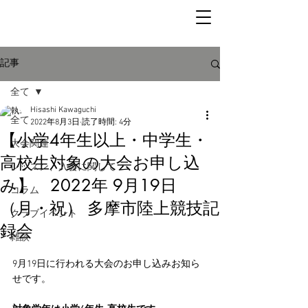
記事
全て
Hisashi Kawaguchi
全て
2022年8月3日
読了時間: 4分
【小学4年生以上・中学生・
大会関連
高校生対象の大会お申し込
レッスン、入会に関して
み】 2022年 9月19日
コラム
（月・祝） 多摩市陸上競技記
クラブイベント
録会
雑談
9月19日に行われる大会のお申し込みお知ら
せです。