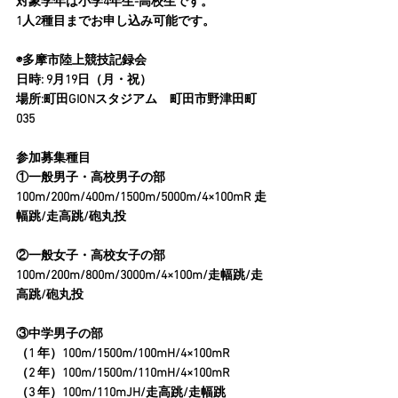
対象学年は小学4年生-高校生です。
1人2種目までお申し込み可能です。
◉多摩市陸上競技記録会
日時: 9月19日（月・祝）
場所:町田GIONスタジアム　町田市野津田町
035
参加募集種目
①一般男子・高校男子の部 
100m/200m/400m/1500m/5000m/4×100mR 走
幅跳/走高跳/砲丸投 
②一般女子・高校女子の部 
100m/200m/800m/3000m/4×100m/走幅跳/走
高跳/砲丸投 
③中学男子の部 
（1 年）100m/1500m/100mH/4×100mR 
（2 年）100m/1500m/110mH/4×100mR 
（3 年）100m/110mJH/走高跳/走幅跳 