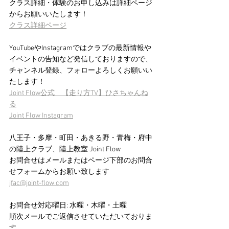
クラス詳細・体験のお申し込みは詳細ページ
からお願いいたします！
クラス詳細ページ
YouTubeやInstagramではクラブの最新情報や
イベントの告知など発信しておりますので、
チャンネル登録、フォローよろしくお願いい
たします！
Joint Flow公式　【走り方TV】ひさちゃんね
る
Joint Flow Instagram
八王子・多摩・町田・あきる野・青梅・府中
の陸上クラブ、陸上教室 Joint Flow 
お問合せはメールまたはページ下部のお問合
せフォームからお願い致します　
jfac@joint-flow.com
お問合せ対応曜日: 水曜・木曜・土曜
順次メールでご返信させていただいておりま
す。