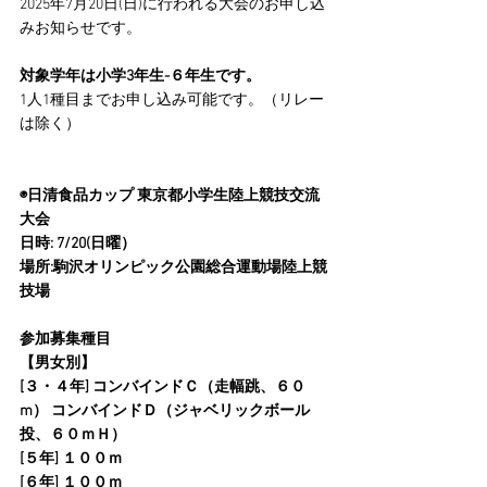
2025年7月20日(日)に行われる大会のお申し込
みお知らせです。
対象学年は小学3年生-６年生です。
1人1種目までお申し込み可能です。（リレー
は除く）
◉日清食品カップ 東京都小学生陸上競技交流
大会
日時: 7/20(日曜）
場所:駒沢オリンピック公園総合運動場陸上競
技場
参加募集種目
【男女別】
[３・４年] コンバインドＣ（走幅跳、６０
m） コンバインドＤ（ジャベリックボール
投、６０ｍＨ）
[５年] １００ｍ
[６年] １００ｍ