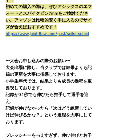
す！
初めての購入の際は、ぜひアシックスのエフ
ォートとスパイクピン7mmをご検討くださ
い。アマゾンは比較的安く手に入るのでサイ
ズが合えばおすすめです！
https://www.joint-flow.com/post/spike-select
〜大会お申し込みの際のお願い〜
大会出場に際し、当クラブでは結果よりも記
録の更新を大事に指導しております。
小学生年代では、結果よりも成長の過程を重
要視しております。
記録が0.1秒でも伸びたら拍手して選手を迎
え、
記録が伸びなかったら「次はどう練習してい
けば伸びるかな？」という過程を大事にして
おります。
プレッシャーを与えすぎず、伸び伸びとお子