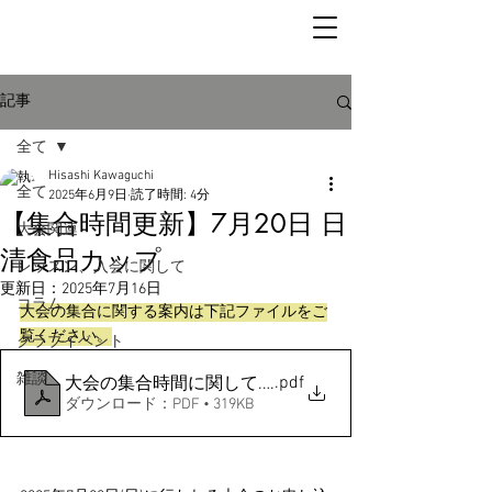
記事
全て
Hisashi Kawaguchi
全て
2025年6月9日
読了時間: 4分
【集合時間更新】7月20日 日
大会関連
清食品カップ
レッスン、入会に関して
更新日：
2025年7月16日
コラム
大会の集合に関する案内は下記ファイルをご
覧ください。
クラブイベント
雑談
.pdf
大会の集合時間に関して.docx (2)
ダウンロード：PDF • 319KB