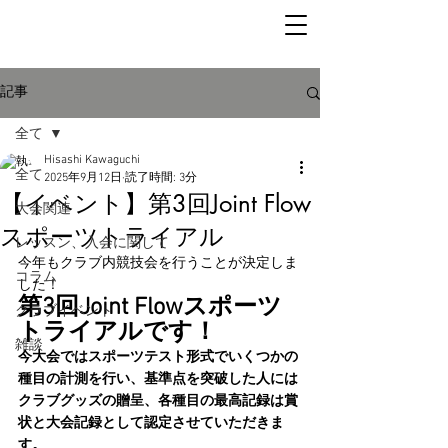
記事
全て
Hisashi Kawaguchi
全て
2025年9月12日
読了時間: 3分
【イベント】第3回Joint Flow
大会関連
スポーツトライアル
レッスン、入会に関して
今年もクラブ内競技会を行うことが決定しま
コラム
した！
第3回Joint Flowスポーツ
クラブイベント
トライアルです！
雑談
今大会ではスポーツテスト形式でいくつかの
種目の計測を行い、基準点を突破した人には
クラブグッズの贈呈、各種目の最高記録は賞
状と大会記録として認定させていただきま
す。