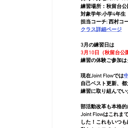
練習場所：秋留台公
対象学年:小学4年生
担当コーチ: 西村
クラス詳細ページ
3月の練習日は
3月10日（秋留台公
練習の体験ご参加は
現在Joint Flowでは
自己ベスト更新、都
練習に取り組んでい
部活動改革も本格的
Joint Flow
した！これもいつも