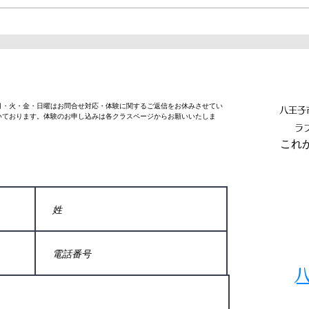
市民スポーツ大会兼第66回陸上
埼玉
競技選手権大会の結果報告をさせ
【ス
ていただきます。 上柚木公園陸
上競技場開催ということもあり、
NE
Joint Flowからは多くの方が出場
していただき、大会が初めての方
週月・火・金・日曜はお問合せ対応・体験に関するご返信をお休みさせてい
にとっても良い経験になったかと
八王子
いております。体験のお申し込みは各クラスページからお願いいたしま
思います。 雨で気温も低く寒い
ラ
​こ
中での試合でしたが皆様とてもよ
く頑張っていました。 出場