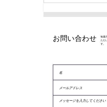
下記のクラスが変更となります。
〜7月からクラス開講時間の変
更〜 ・土曜府中各クラス 14時30
分クラスと15時30分クラスを統
合させていただき、 15時クラス
に時間を変更して行わせていただ
お問い合わせ
​毎
きます。 昨今の暑さの状況を懸
ただ
念して、15時クラスのみとさせ
す。
ていただきます。 府中土曜の各
クラスに在籍される会員様は1