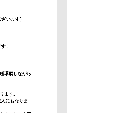
ございます）
です！
。
磋琢磨しながら
ります。
O法人にもなりま