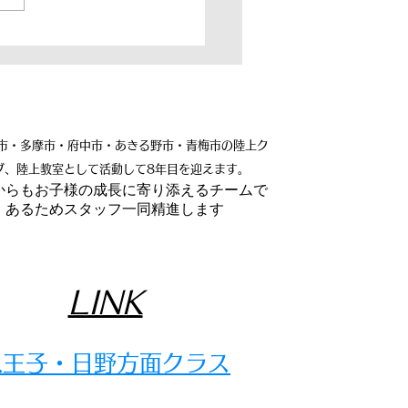
瑛太選手がテレビ番組
トロングポイント
XT】に出演します！
市・多摩市・府中市・あきる野市・青梅市の陸上ク
ブ、陸上教室として活動して8年目を迎えます。
れからもお子様の成長に寄り添えるチームで
あるためスタッフ一同精進します
LINK
​八王子・日野方面クラス