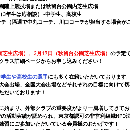
園陸上競技場または秋留台公園内芝生広場
（3年生は応相談）~中学生、高校生
コーチ（隔週で中丸コーチ、川口コーチが担当する場合が
園芝生広場）、3月17日（秋留台公園芝生広場）
の
予定
クラス詳細ページからお申し込みください！
中学生や高校生の選手
にも多く在籍いただいております
大会出場、全国大会出場などそれぞれの目標に向けて切
ただいております！
に始まり、外部クラブの重要度がより一層増してきてお
はこれまでの活動実績が認められ、東京都認可の非営利組織NP
練習にご参加いただいている会員様のおかげです！