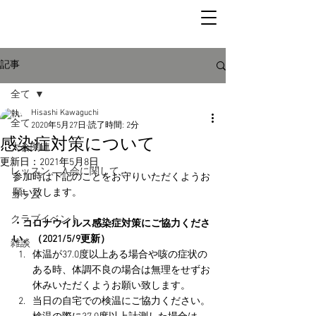
記事
全て
Hisashi Kawaguchi
全て
2020年5月27日
読了時間: 2分
感染症対策について
大会関連
更新日：
2021年5月8日
レッスン、入会に関して
参加時は下記のことをお守りいただくようお
願い致します。
コラム
クラブイベント
・コロナウイルス感染症対策にご協力くださ
い。（2021/5/9更新）
雑談
体温が37.0度以上ある場合や咳の症状の
ある時、体調不良の場合は無理をせずお
休みいただくようお願い致します。
当日の自宅での検温にご協力ください。