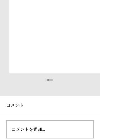
コメント
【砲丸投げ】土曜小山ア
【練習参加方法
コメントを追加…
ドバンスクラス紹介
席の連絡方法と