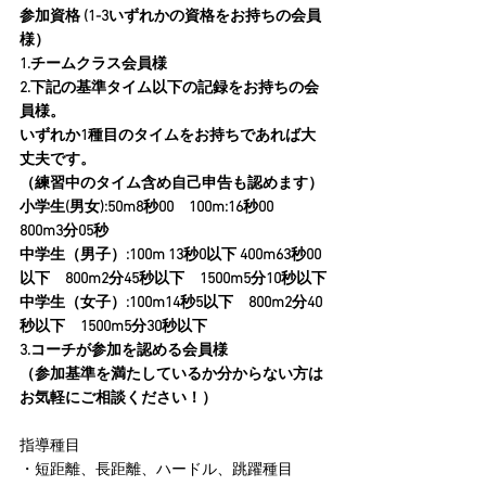
参加資格 (1-3いずれかの資格をお持ちの会員
様）
1.チームクラス会員様
2.下記の基準タイム以下の記録をお持ちの会
員様。
いずれか1種目のタイムをお持ちであれば大
丈夫です。
（練習中のタイム含め自己申告も認めます）
小学生(男女):50m8秒00　100m:16秒00　
800m3分05秒
中学生（男子）:100m 13秒0以下 400m63秒00
以下　800m2分45秒以下　1500m5分10秒以下
中学生（女子）:100m14秒5以下　800m2分40
秒以下　1500m5分30秒以下
3.コーチが参加を認める会員様
（参加基準を満たしているか分からない方は
お気軽にご相談ください！）
指導種目
・短距離、長距離、ハードル、跳躍種目