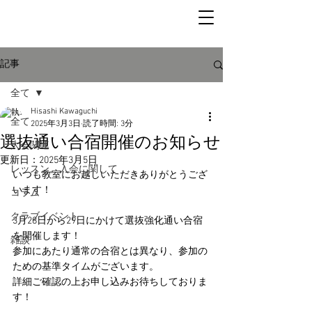
記事
全て
Hisashi Kawaguchi
全て
2025年3月3日
読了時間: 3分
選抜通い合宿開催のお知らせ
大会関連
更新日：
2025年3月5日
レッスン、入会に関して
いつも教室にお越しいただきありがとうござ
います！
コラム
クラブイベント
3月28日から29日にかけて選抜強化通い合宿
を開催します！
雑談
参加にあたり通常の合宿とは異なり、参加の
ための基準タイムがございます。
詳細ご確認の上お申し込みお待ちしておりま
す！