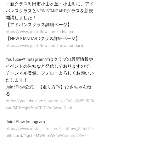
・新クラス町田市小山ヶ丘・小山町に、アド
バンスクラスとNEW STANDARDクラスを新規
開講しました！
【アドバンスクラス詳細ページ】
https://www.joint-flow.com/advance
【NEW STANDARDクラス詳細ページ】
https://www.joint-flow.com/newstandard
YouTubeやInstagramではクラブの最新情報や
イベントの告知など発信しておりますので、
チャンネル登録、フォローよろしくお願いい
たします！
Joint Flow公式　【走り方TV】ひさちゃんね
る
https://youtube.com/channel/UCy0JKtWStfQTk
vunfMDtMgw?si=CFG3fm0wso-ZnJo-
Joint Flow Instagram
https://www.instagram.com/jointflow_tfclub/pr
ofilecard/?igsh=MWE5YWF1eW5manp2Yw==