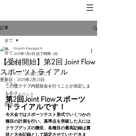
記事
全て
Hisashi Kawaguchi
全て
2025年1月6日
読了時間: 4分
【受付開始】第2回 Joint Flow
大会関連
スポーツトライアル
レッスン、入会に関して
更新日：
2025年2月23日
コラム
この度クラブ内競技会を行うことが決定しま
した！
クラブイベント
第2回Joint Flowスポーツ
雑談
トライアルです！
今大会ではスポーツテスト形式でいくつかの
種目の計測を行い、基準点を突破した人には
クラブグッズの贈呈、各種目の最高記録は賞
状と大会記録として認定させていただきま