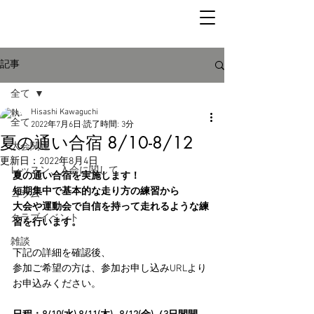
記事
全て
Hisashi Kawaguchi
全て
2022年7月6日
読了時間: 3分
夏の通い合宿 8/10-8/12
大会関連
更新日：
2022年8月4日
レッスン、入会に関して
夏の通い合宿を実施します！
短期集中で基本的な走り方の練習から
コラム
大会や運動会で自信を持って走れるような練
クラブイベント
習を行います。
雑談
下記の詳細を確認後、
参加ご希望の方は、参加お申し込みURLより
お申込みください。