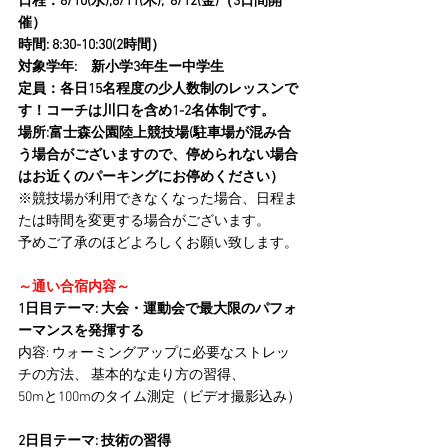
日程：8/10(水),8/11(木),  8/12(金)（3日間開
催）
時間: 8:30-10:30(2時間）
対象学年:　新小学3年生ー中学生
定員：各日15名程度の少人数制のレッスンで
す！コーチは川口を含め1-2名体制です。
場所:富士森公園陸上競技場(駐車場が混み合
う場合がございますので、停められない場合
はお近くのパーキングにお停めください）
※競技場が利用できなくなった場合、日程ま
たは時間を変更する場合がございます。
予めご了承のほどよろしくお願い致します。
～通い合宿内容～
1日目テーマ: 大会・運動会で最大限のパフォ
ーマンスを発揮する
内容: ウォーミングアップに必要なストレッ
チの方法、 基本的な走り方の習得、 
50mと100mのタイム測定（ビデオ撮影込み）
2日目テーマ: 技術の習得