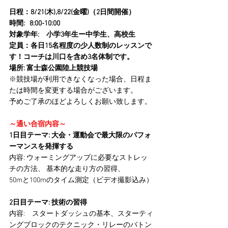
日程：8/21(木),8/22(金曜)（2日間開催）
時間:   8:00-10:00
対象学年:　小学3年生ー中学生、高校生
定員：各日15名程度の少人数制のレッスンで
す！コーチは川口を含め3名体制です。
場所: 富士森公園陸上競技場
※競技場が利用できなくなった場合、日程ま
たは時間を変更する場合がございます。
予めご了承のほどよろしくお願い致します。
～通い合宿内容～
1日目テーマ: 大会・運動会で最大限のパフォ
ーマンスを発揮する
内容: ウォーミングアップに必要なストレッ
チの方法、 基本的な走り方の習得、 
50mと100mのタイム測定（ビデオ撮影込み）
2日目テーマ: 技術の習得
内容:　スタートダッシュの基本、スターティ
ングブロックのテクニック・リレーのバトン