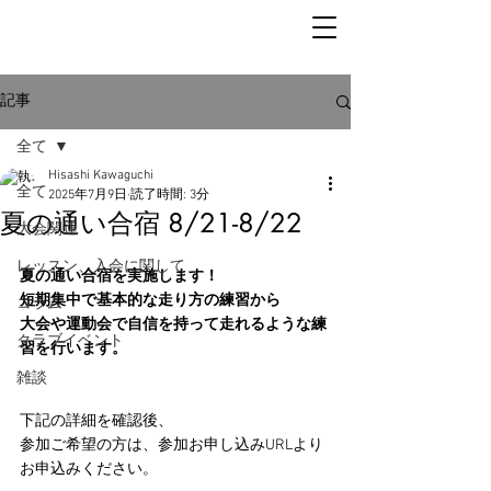
記事
全て
Hisashi Kawaguchi
全て
2025年7月9日
読了時間: 3分
夏の通い合宿 8/21-8/22
大会関連
レッスン、入会に関して
夏の通い合宿を実施します！
短期集中で基本的な走り方の練習から
コラム
大会や運動会で自信を持って走れるような練
クラブイベント
習を行います。
雑談
下記の詳細を確認後、
参加ご希望の方は、参加お申し込みURLより
お申込みください。