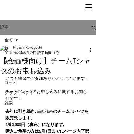
記事
全て
Hisashi Kawaguchi
全て
2022年5月27日
読了時間: 1分
【会員様向け】チームTシャ
大会関連
ツのお申し込み
レッスン、入会に関して
いつも練習のご参加ありがとうございます！
コラム
チームTシャツのお申し込みに関するお知ら
クラブイベント
せです！
雑談
去年に引き続きJoint FlowのチームTシャツを
販売致します。
1着3,000円（税込）になります。
購入ご希望の方は6月1日までにページ内下部