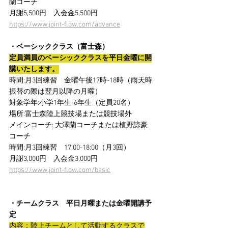
蘭コーチ
月謝5,500円　入会金5,500円
https://www.joint-flow.com/advance
・ベーシッククラス（富士森）
定員満員のベーシッククラスを平日金曜に開
講いたします。
時間:月3回練習　金曜午後17時-18時（雨天時
振替の際は翌月以降の月曜）
対象学年:小学1年生-6年生（定員20名）
場所:富士森陸上競技場または競技場外　
メインコーチ: 大澤蘭コーチまたは植野諒豪
コーチ
時間:月3回練習　17:00-18:00（月3回）
月謝3,000円　入会金3,000円
https://www.joint-flow.com/basic
・チームクラス　平日月曜または金曜開講予
定　
内容：陸上チームとして活動するクラスで