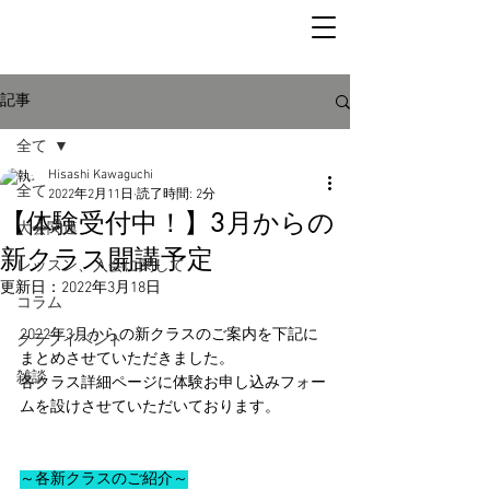
記事
全て
Hisashi Kawaguchi
全て
2022年2月11日
読了時間: 2分
【体験受付中！】3月からの
大会関連
新クラス開講予定
レッスン、入会に関して
更新日：
2022年3月18日
コラム
2022年3月からの新クラスのご案内を下記に
クラブイベント
まとめさせていただきました。
雑談
各クラス詳細ページに体験お申し込みフォー
ムを設けさせていただいております。
～各新クラスのご紹介～