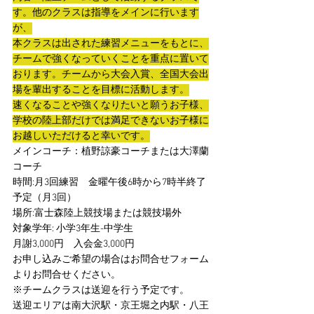
す。他のクラスは指導をメインに行います
が、
本クラスは出された練習メニューをもとに、
チームで強くなっていくことを重点に置いて
おります。チームから大会入賞、全国大会出
場を輩出することを目標に活動します。
速くなることや強くなりたいと願うお子様、
学校の陸上部だけでは満足できないお子様に
お越しいただけると幸いです。
メインコーチ：植野諒豪コーチまたは大澤蘭
コーチ
時間:月3回練習　金曜午後6時から7時半終了
予定（月3回）
場所:富士森陸上競技場または競技場外　
対象学年: 小学3年生-中学生
月謝3,000円　入会金3,000円
お申し込みご希望の場合はお問合せフォーム
よりお問合せください。
※チームクラスは送迎を行う予定です。
送迎エリアは南大沢駅・京王堀之内駅・八王