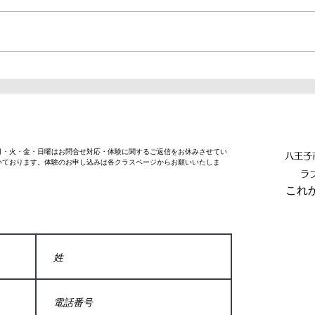
【砲丸投げ】土曜小山アドバ
【練
ンスクラス紹介
連絡
の確
週月・火・金・日曜はお問合せ対応・体験に関するご返信をお休みさせてい
八王子
いております。体験のお申し込みは各クラスページからお願いいたしま
ラ
​こ