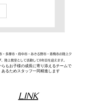
習参加方法】練習欠席の
方法と練習スケジュール
認方法に関して
市・多摩市・府中市・あきる野市・青梅市の陸上ク
ブ、陸上教室として活動して8年目を迎えます。
れからもお子様の成長に寄り添えるチームで
あるためスタッフ一同精進します
LINK