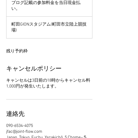
ロ
ブログ記載の参加料金を当日現金払
グ
い。
記
載
の
参
町田GIONスタジアム(町田市立陸上競技
加
場)
料
金
を
当
日
残り予約枠
現
金
払
キャンセルポリシー
い。
キャンセルは3日前の18時からキャンセル料
連絡先
090-6534-4075
jfac@joint-flow.com
Japan, Tokyo, Fuchu, Yazakichō, 5 Chome−５