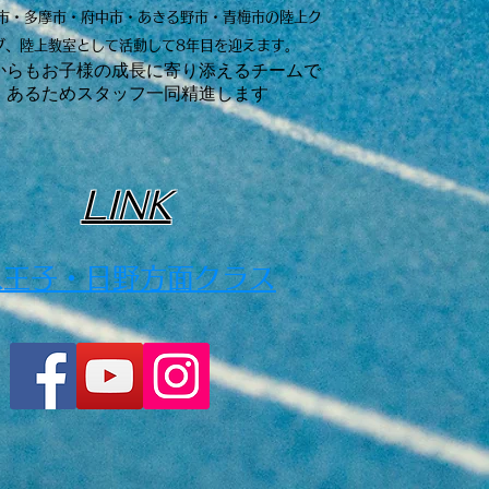
市・多摩市・府中市・あきる野市・青梅市の陸上ク
ブ、陸上教室として活動して8年目を迎えます。
れからもお子様の成長に寄り添えるチームで
あるためスタッフ一同精進します
LINK
​八王子・日野方面クラス