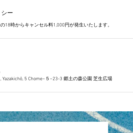
リシー
m
uchu, Yazakichō, 5 Chome−５−23-3 郷土の森公園 芝生広場