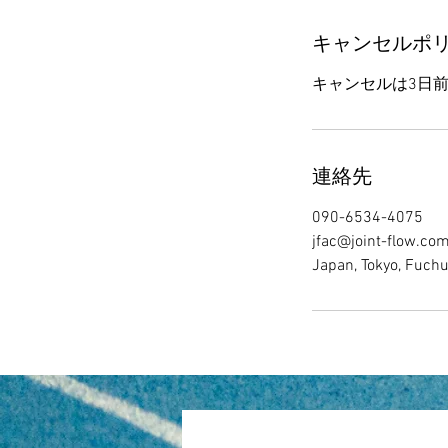
料
金
を
キャンセルポ
当
日
現
金
払
い。
連絡先
090-6534-4075
jfac@joint-flow.co
Japan, Tokyo, F