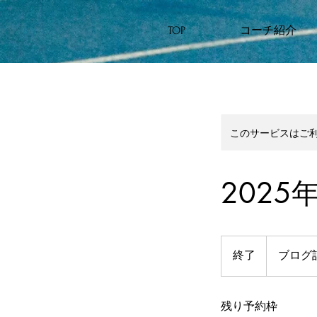
TOP
コーチ紹介
このサービスはご
202
ブ
ロ
終了
終
ブログ
グ
了
記
載
の
参
残り予約枠
加